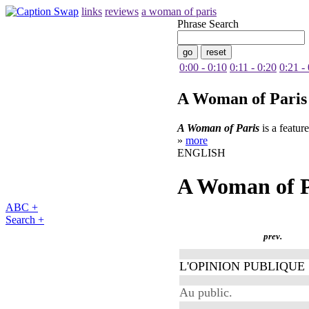
links
reviews
a woman of paris
Phrase Search
0:00 - 0:10
0:11 - 0:20
0:21 -
A Woman of Paris
A Woman of Paris
is a featur
»
more
ENGLISH
A Woman of P
ABC +
Search +
prev.
L'OPINION PUBLIQUE
Au public.