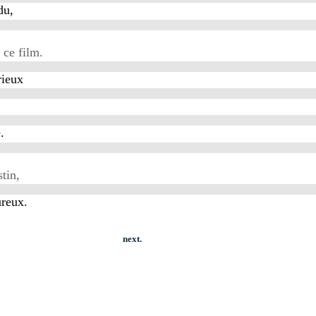
du,
 ce film.
rieux
.
tin,
ureux.
next.