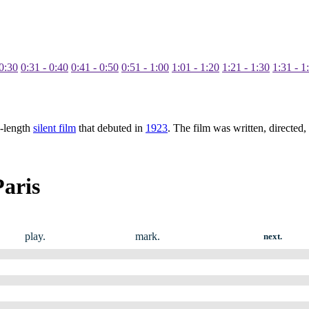
 0:30
0:31 - 0:40
0:41 - 0:50
0:51 - 1:00
1:01 - 1:20
1:21 - 1:30
1:31 - 1
e-length
silent film
that debuted in
1923
. The film was written, directe
aris
play.
mark.
next.