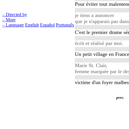
Pour éviter tout malenten
– Directed by
je tiens a annoncer
– More
que je n'apparais pas dans
– Language
English
Español
Português
C'est le premier drame sé
écrit et réalisé par moi.
Un petit village en France
Marie St. Clair,
femme marquée par le des
victime d'un foyer malhe
prev.