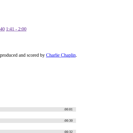
:40
1:41 - 2:00
d, produced and scored by
Charlie Chaplin
.
:00:01
:00:30
:00:32