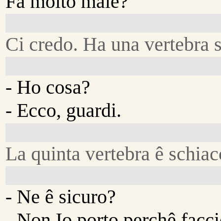
Fa molto male?
Ci credo. Ha una vertebra s
- Ho cosa?
- Ecco, guardi.
La quinta vertebra ê schiac
- Ne ê sicuro?
- Non Io porto perchê faccio