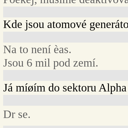
Kde jsou atomové generát
Na to není èas.
Jsou 6 mil pod zemí.
Já míøím do sektoru Alpha
Dr se.