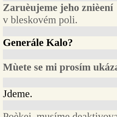
Zaruèujeme jeho znièení
v bleskovém poli.
Generále Kalo?
Mùete se mi prosím ukáz
Jdeme.
Poèkej, musíme deaktivovat