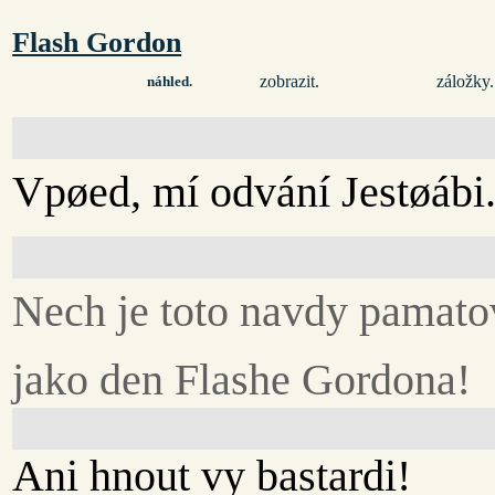
Flash Gordon
zobrazit.
záložky.
náhled.
Vpøed, mí odvání Jestøábi
Nech je toto navdy pamat
jako den Flashe Gordona!
Ani hnout vy bastardi!