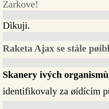
Zarkove!
Dìkuji.
Raketa Ajax se stále pøibli
Skanery ivých organismù
identifikovaly za øídícím 