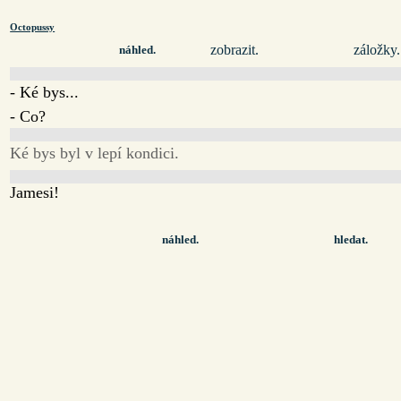
Octopussy
zobrazit.
záložky.
náhled.
- Ké bys...
- Co?
Ké bys byl v lepí kondici.
Jamesi!
náhled.
hledat.