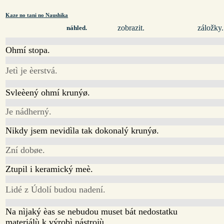
Kaze no tani no Naushika
zobrazit.
záložky.
náhled.
Ohmí stopa.
Jetì je èerstvá.
Svleèený ohmí krunýø.
Je nádherný.
Nikdy jsem nevidìla tak dokonalý krunýø.
Zní dobøe.
Ztupil i keramický meè.
Lidé z Údolí budou nadení.
Na nìjaký èas se nebudou muset bát nedostatku
materiálù k výrobì nástrojù.