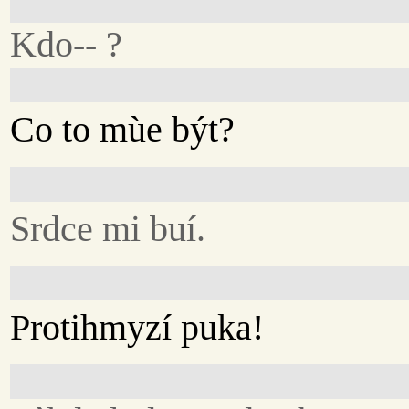
Kdo-- ?
Co to mùe být?
Srdce mi buí.
Protihmyzí puka!