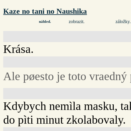
Kaze no tani no Naushika
zobrazit.
záložky.
náhled.
Krása.
Ale pøesto je toto vraedný 
Kdybych nemìla masku, tak
do pìti minut zkolabovaly.