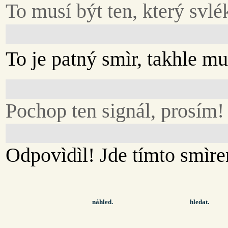
To musí být ten, který svlé
To je patný smìr, takhle m
Pochop ten signál, prosím!
Odpovìdìl! Jde tímto smìr
náhled.
hledat.