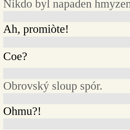
Nìkdo byl napaden hmyze
Ah, promiòte!
Coe?
Obrovský sloup spór.
Ohmu?!