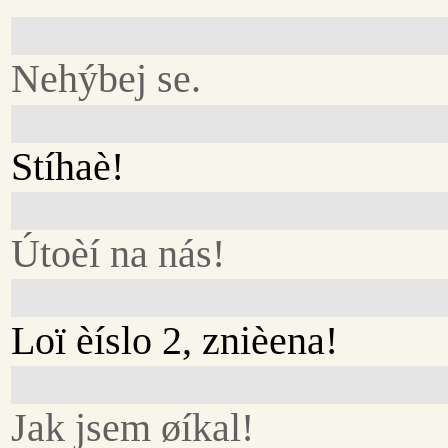
Nehýbej se.
Stíhaè!
Útoèí na nás!
Loï èíslo 2, znièena!
Jak jsem øíkal!