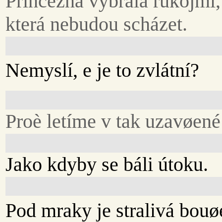
Princezna vybrala rukojmí,
která nebudou scházet.
Nemyslí, e je to zvlátní?
Proè letíme v tak uzavøené
Jako kdyby se báli útoku.
Pod mraky je stralivá bouø