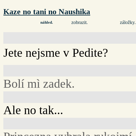
Kaze no tani no Naushika
zobrazit.
záložky.
náhled.
Jete nejsme v Pedite?
Bolí mì zadek.
Ale no tak...