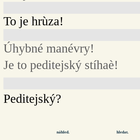
To je hrùza!
Úhybné manévry!
Je to peditejský stíhaè!
Peditejský?
náhled.
hledat.