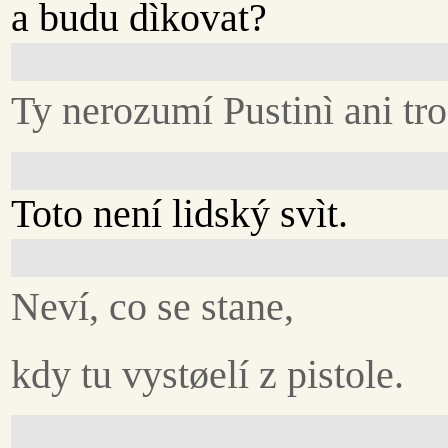
a budu dìkovat?
Ty nerozumí Pustinì ani tr
Toto není lidský svìt.
Neví, co se stane,
kdy tu vystøelí z pistole.