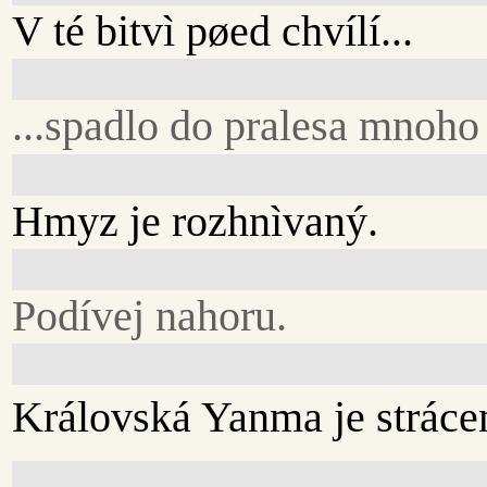
V té bitvì pøed chvílí...
...spadlo do pralesa mnoho 
Hmyz je rozhnìvaný.
Podívej nahoru.
Královská Yanma je stráce