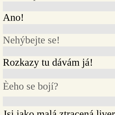
Ano!
Nehýbejte se!
Rozkazy tu dávám já!
Èeho se bojí?
Jsi jako malá ztracená live