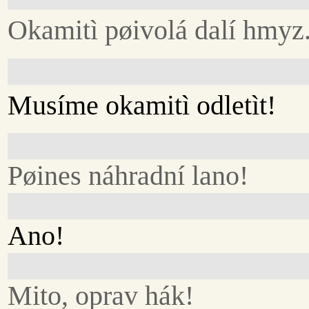
Okamitì pøivolá dalí hmyz
Musíme okamitì odletìt!
Pøines náhradní lano!
Ano!
Mito, oprav hák!