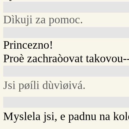
Dìkuji za pomoc.
Princezno!
Proè zachraòovat takovou-
Jsi pøíli dùvìøivá.
Myslela jsi, e padnu na ko