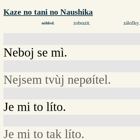
Kaze no tani no Naushika
zobrazit.
záložky.
náhled.
Neboj se mì.
Nejsem tvùj nepøítel.
Je mi to líto.
Je mi to tak líto.