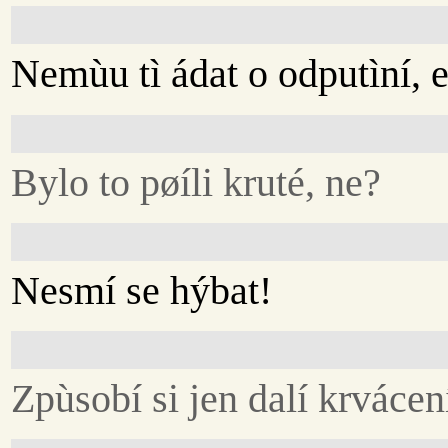
Nemùu tì ádat o odputìní, 
Bylo to pøíli kruté, ne?
Nesmí se hýbat!
Zpùsobí si jen dalí krvácen