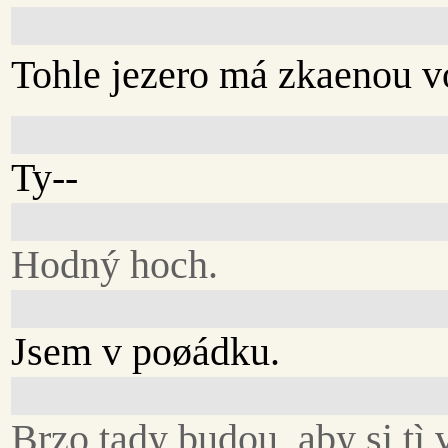
Tohle jezero má zkaenou v
Ty--
Hodný hoch.
Jsem v poøádku.
Brzo tady budou, aby si tì v