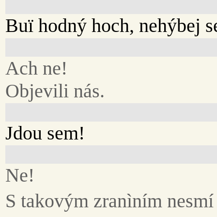
Buï hodný hoch, nehýbej s
Ach ne!
Objevili nás.
Jdou sem!
Ne!
S takovým zranìním nesmí 