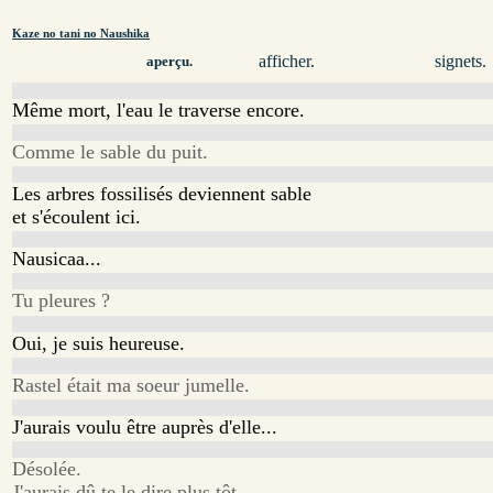
Kaze no tani no Naushika
afficher.
signets.
aperçu.
Même mort, l'eau le traverse encore.
Comme le sable du puit.
Les arbres fossilisés deviennent sable
et s'écoulent ici.
Nausicaa...
Tu pleures ?
Oui, je suis heureuse.
Rastel était ma soeur jumelle.
J'aurais voulu être auprès d'elle...
Désolée.
J'aurais dû te le dire plus tôt.