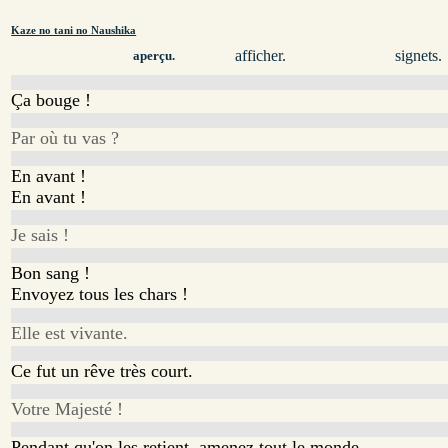
Kaze no tani no Naushika
afficher.
signets.
aperçu.
Ça bouge !
Par où tu vas ?
En avant !
En avant !
Je sais !
Bon sang !
Envoyez tous les chars !
Elle est vivante.
Ce fut un rêve très court.
Votre Majesté !
Pendant qu'on les retient, amenez tout le monde