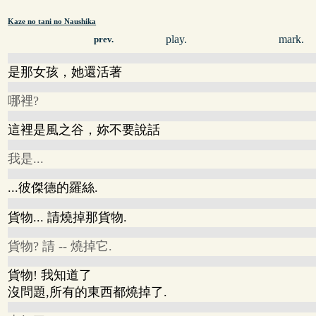
Kaze no tani no Naushika
play.
mark.
prev.
是那女孩，她還活著
哪裡?
這裡是風之谷，妳不要說話
我是...
...彼傑德的羅絲.
貨物... 請燒掉那貨物.
貨物? 請 -- 燒掉它.
貨物! 我知道了
沒問題,所有的東西都燒掉了.