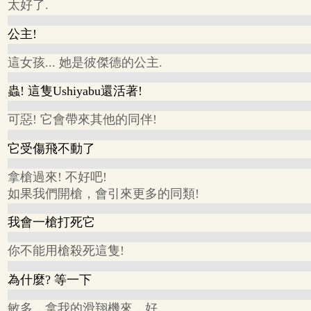
太好了.
公主!
這女孩... 她是彼傑德的公主.
蟲! 這隻Ushiyabu還活著!
可惡! 它會帶來其他的同伴!
它受傷飛不動了
拿槍過來! 不好吧!
如果我們開槍，會引來更多的同類!
我會一槍打死它
你不能用槍殺死這隻!
為什麼? 等一下
敏多，拿我的滑翔機來，好