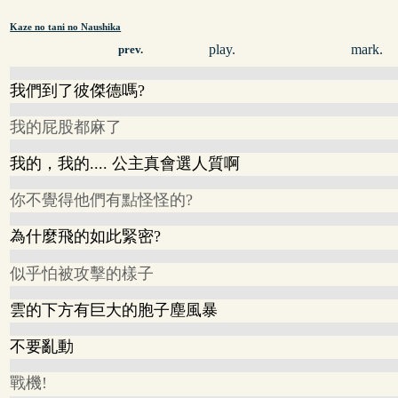
Kaze no tani no Naushika
play.
mark.
prev.
我們到了彼傑德嗎?
我的屁股都麻了
我的，我的.... 公主真會選人質啊
你不覺得他們有點怪怪的?
為什麼飛的如此緊密?
似乎怕被攻擊的樣子
雲的下方有巨大的胞子塵風暴
不要亂動
戰機!