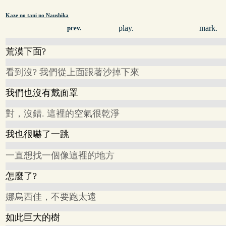
Kaze no tani no Naushika
play.
mark.
prev.
荒漠下面?
看到沒? 我們從上面跟著沙掉下來
我們也沒有戴面罩
對，沒錯. 這裡的空氣很乾淨
我也很嚇了一跳
一直想找一個像這裡的地方
怎麼了?
娜烏西佳，不要跑太遠
如此巨大的樹