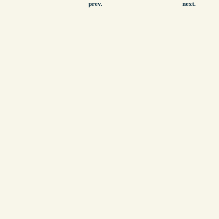
prev.
next.