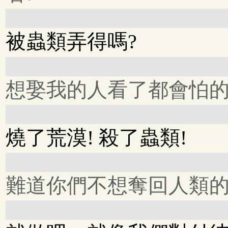
被蟲類弄得嗎?
想娶我的人看了都會怕
燒了荒漠! 殺了蟲類!
難道你們不想奪回人類的