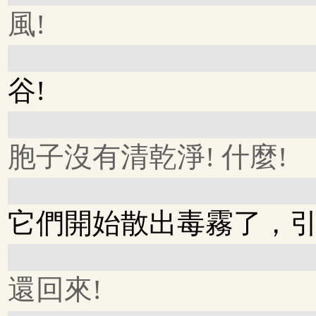
風!
谷!
胞子沒有清乾淨! 什麼!
它們開始散出毒霧了，引
還回來!