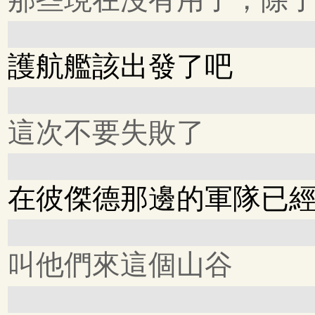
護航艦該出發了吧
這次不要失敗了
在彼傑德那邊的軍隊已
叫他們來這個山谷