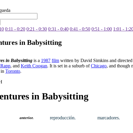
squeda
:10
0:11 - 0:20
0:21 - 0:30
0:31 - 0:40
0:41 - 0:50
0:51 - 1:00
1:01 - 1:2
tures in Babysitting
es in Babysitting
is a
1987
film
written by David Simkins and directe
 Rapp
, and
Keith Coogan
. It is set in a suburb of
Chicago
, and though m
 in
Toronto
.
H
ntures in Babysitting
reproducción.
marcadores.
anterior.