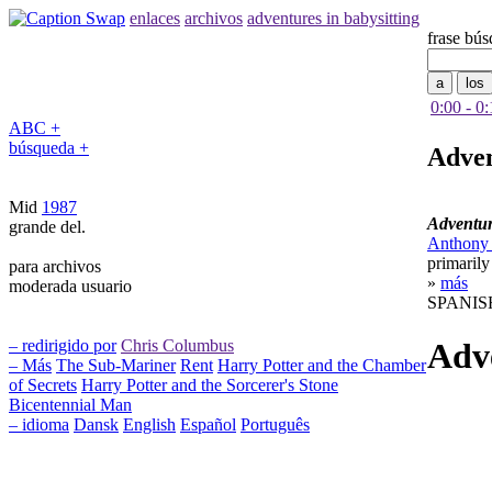
enlaces
archivos
adventures in babysitting
frase bú
0:00 - 0
ABC +
búsqueda +
Adven
Mid
1987
Adventur
grande del.
Anthony
primarily
para archivos
»
más
moderada usuario
SPANIS
– redirigido por
Chris Columbus
Adve
– Más
The Sub-Mariner
Rent
Harry Potter and the Chamber
of Secrets
Harry Potter and the Sorcerer's Stone
Bicentennial Man
– idioma
Dansk
English
Español
Português