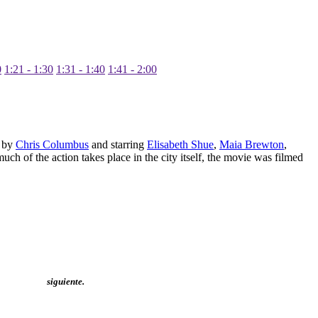
0
1:21 - 1:30
1:31 - 1:40
1:41 - 2:00
d by
Chris Columbus
and starring
Elisabeth Shue
,
Maia Brewton
,
uch of the action takes place in the city itself, the movie was filmed
siguiente.