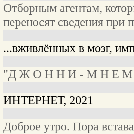
Отборным агентам, кото
переносят сведения при 
...вживлённых в мозг, им
"Д Ж О Н Н И - М Н Е М
ИНТЕРНЕТ, 2021
Доброе утро. Пора встава