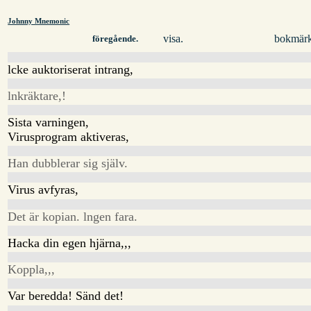
Johnny Mnemonic
visa.
bokmärk
föregående.
lcke auktoriserat intrang,
lnkräktare,!
Sista varningen,
Virusprogram aktiveras,
Han dubblerar sig själv.
Virus avfyras,
Det är kopian. lngen fara.
Hacka din egen hjärna,,,
Koppla,,,
Var beredda! Sänd det!