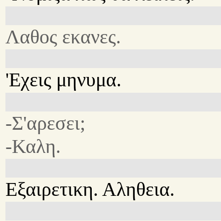
Λαθος εκανες.
'Εχεις μηνυμα.
-Σ'αρεσει;
-Καλη.
Εξαιρετικη. Αληθεια.