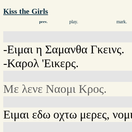
Kiss the Girls
play.
mark.
prev.
-Ειμαι η Σαμανθα Γκεινς.
-Καρολ 'Εικερς.
Με λενε Ναομι Κρος.
Ειμαι εδω οχτω μερες, νομ