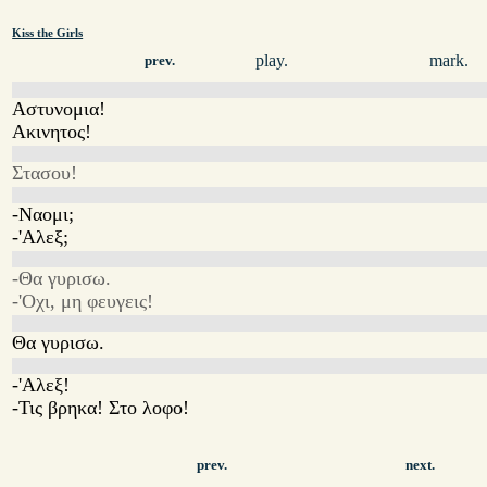
Kiss the Girls
play.
mark.
prev.
Αστυνομια!
Ακινητος!
Στασου!
-Ναομι;
-'Αλεξ;
-Θα γυρισω.
-'Οχι, μη φευγεις!
Θα γυρισω.
-'Αλεξ!
-Τις βρηκα! Στο λοφο!
prev.
next.