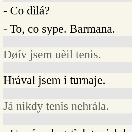
- Co dìlá?
- To, co sype. Barmana.
Døív jsem uèil tenis.
Hrával jsem i turnaje.
Já nikdy tenis nehrála.