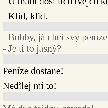
- U mám dost tìch tvejch k
- Klid, klid.
- Bobby, já chci svý peníze
- Je ti to jasný?
Peníze dostane!
Nedìlej mi to!