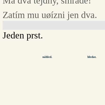
Má dva tejdny, smrade!
Zatím mu uøízni jen dva.
Jeden prst.
náhled.
hledat.