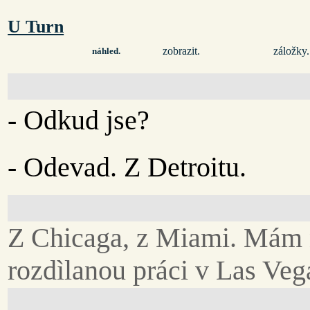
U Turn
zobrazit.
záložky.
náhled.
- Odkud jse?
- Odevad. Z Detroitu.
Z Chicaga, z Miami. Mám 
rozdìlanou práci v Las Veg