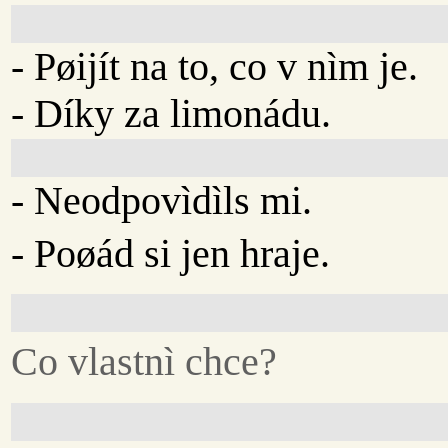
- Pøijít na to, co v nìm je.
- Díky za limonádu.
- Neodpovìdìls mi.
- Poøád si jen hraje.
Co vlastnì chce?