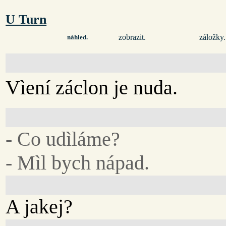
U Turn
zobrazit.
záložky.
náhled.
Vìení záclon je nuda.
- Co udìláme?
- Mìl bych nápad.
A jakej?