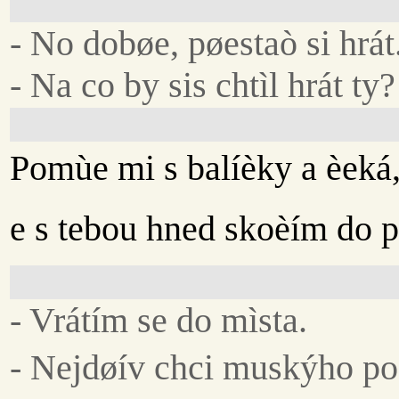
- No dobøe, pøestaò si hrát
- Na co by sis chtìl hrát ty?
Pomùe mi s balíèky a èeká
e s tebou hned skoèím do p
- Vrátím se do mìsta.
- Nejdøív chci muskýho po