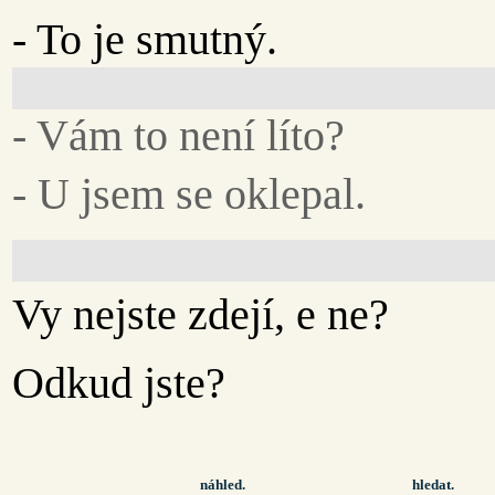
- To je smutný.
- Vám to není líto?
- U jsem se oklepal.
Vy nejste zdejí, e ne?
Odkud jste?
náhled.
hledat.