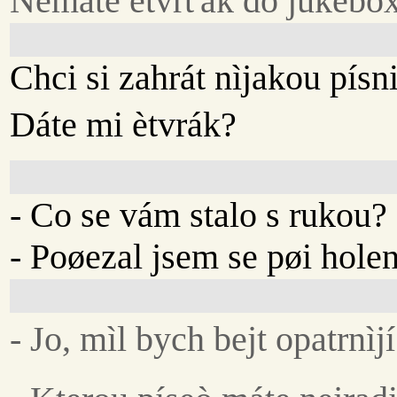
Nemáte ètvrt'ák do jukebo
Chci si zahrát nìjakou písn
Dáte mi ètvrák?
- Co se vám stalo s rukou?
- Poøezal jsem se pøi holen
- Jo, mìl bych bejt opatrnìjí