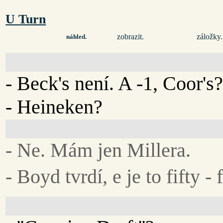
U Turn
zobrazit.
záložky.
náhled.
- Beck's není. A -1, Coor's
- Heineken?
- Ne. Mám jen Millera.
- Boyd tvrdí, e je to fifty - f