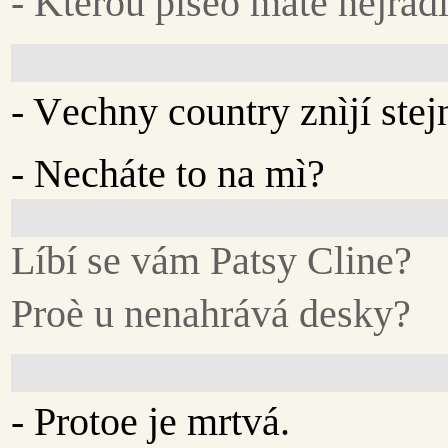
- Kterou píseò máte nejrad
- Vechny country znìjí stej
- Necháte to na mì?
Líbí se vám Patsy Cline?
Proè u nenahrává desky?
- Protoe je mrtvá.