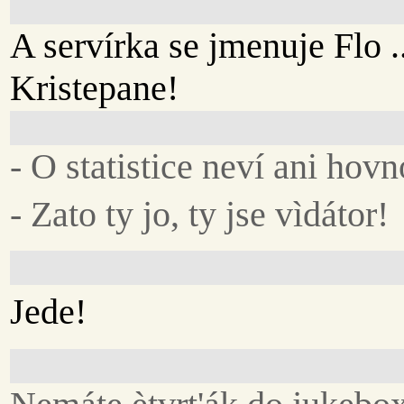
A servírka se jmenuje Flo ..
Kristepane!
- O statistice neví ani hovn
- Zato ty jo, ty jse vìdátor!
Jede!