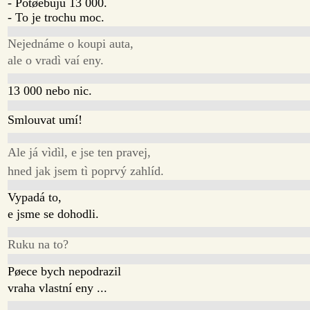
- Potøebuju 13 000.
- To je trochu moc.
Nejednáme o koupi auta,
ale o vradì vaí eny.
13 000 nebo nic.
Smlouvat umí!
Ale já vìdìl, e jse ten pravej,
hned jak jsem tì poprvý zahlíd.
Vypadá to,
e jsme se dohodli.
Ruku na to?
Pøece bych nepodrazil
vraha vlastní eny ...