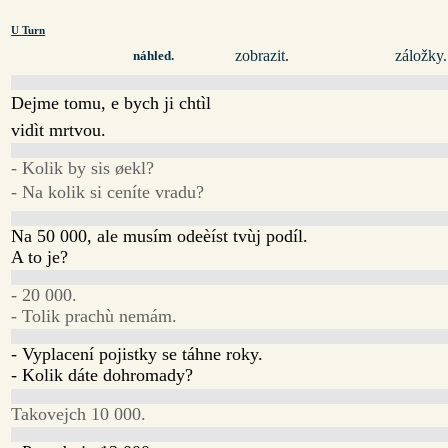
U Turn
zobrazit.
záložky.
náhled.
Dejme tomu, e bych ji chtìl
vidìt mrtvou.
- Kolik by sis øekl?
- Na kolik si ceníte vradu?
Na 50 000, ale musím odeèíst tvùj podíl.
A to je?
- 20 000.
- Tolik prachù nemám.
- Vyplacení pojistky se táhne roky.
- Kolik dáte dohromady?
Takovejch 10 000.