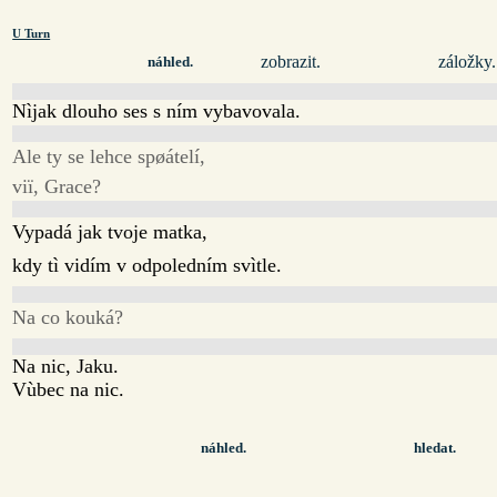
U Turn
zobrazit.
záložky.
náhled.
Nìjak dlouho ses s ním vybavovala.
Ale ty se lehce spøátelí,
viï, Grace?
Vypadá jak tvoje matka,
kdy tì vidím v odpoledním svìtle.
Na co kouká?
Na nic, Jaku.
Vùbec na nic.
náhled.
hledat.