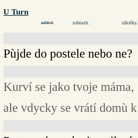
U Turn
zobrazit.
záložky.
náhled.
Pùjde do postele nebo ne?
Kurví se jako tvoje máma,
ale vdycky se vrátí domù k 