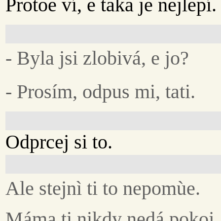
Protoe ví, e taka je nejlepí.
- Byla jsi zlobivá, e jo?
- Prosím, odpus mi, tati.
Odprcej si to.
Ale stejnì ti to nepomùe.
Máma ti nikdy nedá pokoj.