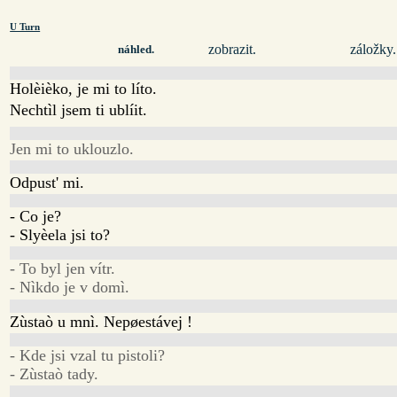
U Turn
zobrazit.
záložky.
náhled.
Holèièko, je mi to líto.
Nechtìl jsem ti ublíit.
Jen mi to uklouzlo.
Odpust' mi.
- Co je?
- Slyèela jsi to?
- To byl jen vítr.
- Nìkdo je v domì.
Zùstaò u mnì. Nepøestávej !
- Kde jsi vzal tu pistoli?
- Zùstaò tady.