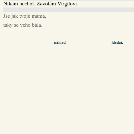
Nikam nechoï. Zavolám Virgilovi.
Jse jak tvoje máma,
taky se veho bála.
náhled.
hledat.