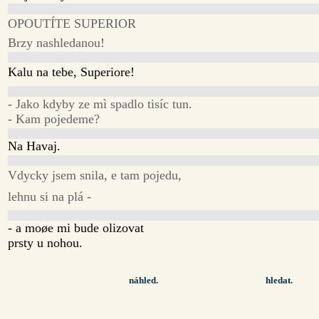
OPOUTÍTE SUPERIOR
Brzy nashledanou!
Kalu na tebe, Superiore!
- Jako kdyby ze mì spadlo tisíc tun.
- Kam pojedeme?
Na Havaj.
Vdycky jsem snila, e tam pojedu,
lehnu si na plá -
- a moøe mi bude olizovat
prsty u nohou.
náhled.
hledat.