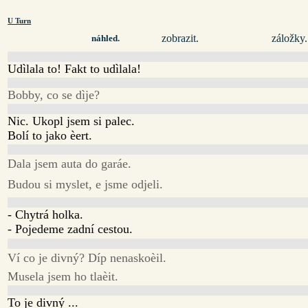
U Turn
zobrazit.
záložky.
náhled.
Udìlala to! Fakt to udìlala!
Bobby, co se dìje?
Nic. Ukopl jsem si palec.
Bolí to jako èert.
Dala jsem auta do garáe.
Budou si myslet, e jsme odjeli.
- Chytrá holka.
- Pojedeme zadní cestou.
Ví co je divný? Díp nenaskoèil.
Musela jsem ho tlaèit.
To je divný ...