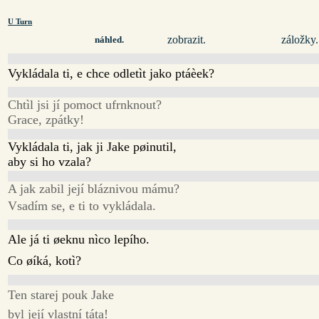
U Turn
zobrazit.
záložky.
náhled.
Vykládala ti, e chce odletìt jako ptáèek?
Chtìl jsi jí pomoct ufrnknout?
Grace, zpátky!
Vykládala ti, jak ji Jake pøinutil,
aby si ho vzala?
A jak zabil její bláznivou mámu?
Vsadím se, e ti to vykládala.
Ale já ti øeknu nìco lepího.
Co øíká, kotì?
Ten starej pouk Jake
byl její vlastní táta!