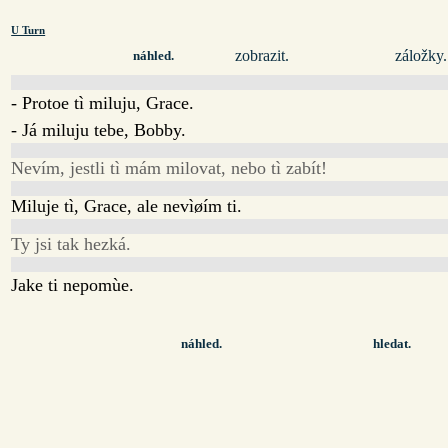
U Turn
zobrazit.
záložky.
náhled.
- Protoe tì miluju, Grace.
- Já miluju tebe, Bobby.
Nevím, jestli tì mám milovat, nebo tì zabít!
Miluje tì, Grace, ale nevìøím ti.
Ty jsi tak hezká.
Jake ti nepomùe.
náhled.
hledat.