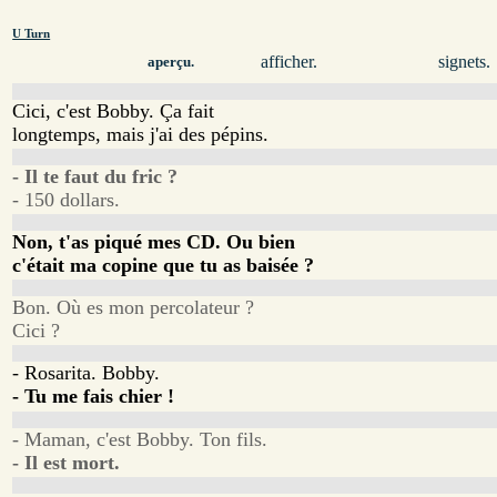
U Turn
afficher.
signets.
aperçu.
Cici, c'est Bobby. Ça fait
longtemps, mais j'ai des pépins.
- Il te faut du fric ?
- 150 dollars.
Non, t'as piqué mes CD. Ou bien
c'était ma copine que tu as baisée ?
Bon. Où es mon percolateur ?
Cici ?
- Rosarita. Bobby.
- Tu me fais chier !
- Maman, c'est Bobby. Ton fils.
- Il est mort.