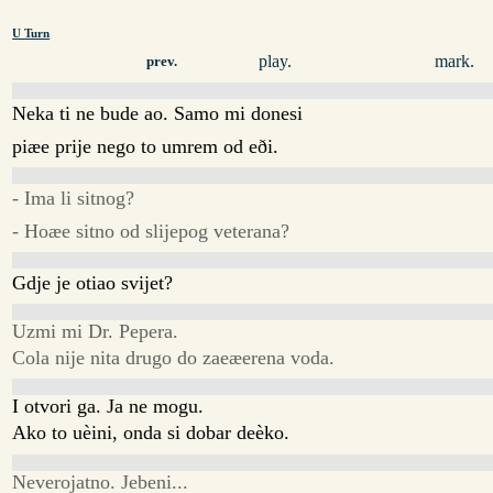
U Turn
play.
mark.
prev.
Neka ti ne bude ao. Samo mi donesi
piæe prije nego to umrem od eði.
- Ima li sitnog?
- Hoæe sitno od slijepog veterana?
Gdje je otiao svijet?
Uzmi mi Dr. Pepera.
Cola nije nita drugo do zaeæerena voda.
I otvori ga. Ja ne mogu.
Ako to uèini, onda si dobar deèko.
Neverojatno. Jebeni...