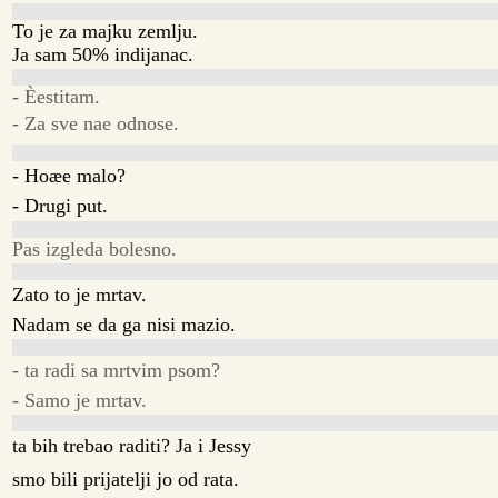
To je za majku zemlju.
Ja sam 50% indijanac.
- Èestitam.
- Za sve nae odnose.
- Hoæe malo?
- Drugi put.
Pas izgleda bolesno.
Zato to je mrtav.
Nadam se da ga nisi mazio.
- ta radi sa mrtvim psom?
- Samo je mrtav.
ta bih trebao raditi? Ja i Jessy
smo bili prijatelji jo od rata.