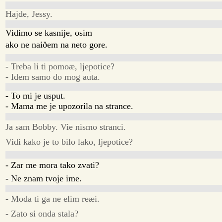
Hajde, Jessy.
Vidimo se kasnije, osim
ako ne naiðem na neto gore.
- Treba li ti pomoæ, ljepotice?
- Idem samo do mog auta.
- To mi je usput.
- Mama me je upozorila na strance.
Ja sam Bobby. Vie nismo stranci.
Vidi kako je to bilo lako, ljepotice?
- Zar me mora tako zvati?
- Ne znam tvoje ime.
- Moda ti ga ne elim reæi.
- Zato si onda stala?