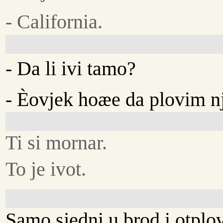
- California.
- Da li ivi tamo?
- Èovjek hoæe da plovim 
Ti si mornar.
To je ivot.
Samo sjedni u brod i otplov