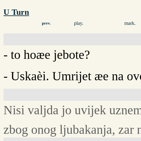
U Turn
play.
mark.
prev.
- to hoæe jebote?
- Uskaèi. Umrijet æe na ov
Nisi valjda jo uvijek uzne
zbog onog ljubakanja, zar 