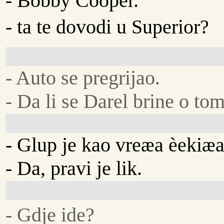
- Bobby Cooper.
- ta te dovodi u Superior?
- Auto se pregrijao.
- Da li se Darel brine o to
- Glup je kao vreæa èekiæa
- Da, pravi je lik.
- Gdje ide?