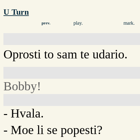
U Turn
play.
mark.
prev.
Oprosti to sam te udario.
Bobby!
- Hvala.
- Moe li se popesti?