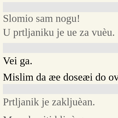
Slomio sam nogu!
U prtljaniku je ue za vuèu.
Vei ga.
Mislim da æe doseæi do ov
Prtljanik je zakljuèan.