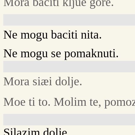
Mora baciti kljuè gore.
Ne mogu baciti nita.
Ne mogu se pomaknuti.
Mora siæi dolje.
Moe ti to. Molim te, pomo
Silazim dolje.