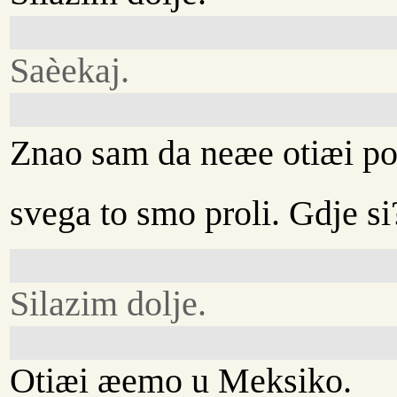
Saèekaj.
Znao sam da neæe otiæi po
svega to smo proli. Gdje si
Silazim dolje.
Otiæi æemo u Meksiko.