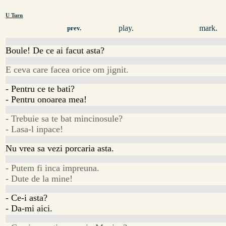
U Turn
play.
mark.
prev.
Boule! De ce ai facut asta?
E ceva care facea orice om jignit.
- Pentru ce te bati?
- Pentru onoarea mea!
- Trebuie sa te bat mincinosule?
- Lasa-l inpace!
Nu vrea sa vezi porcaria asta.
- Putem fi inca impreuna.
- Dute de la mine!
- Ce-i asta?
- Da-mi aici.