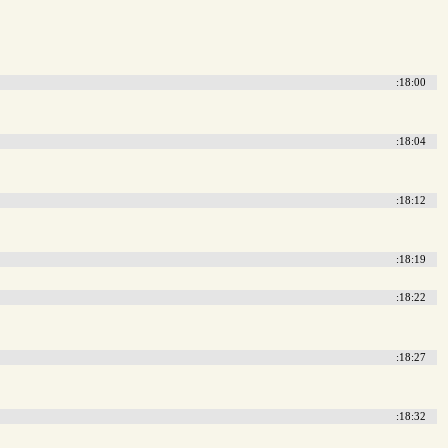
:18:00
:18:04
:18:12
:18:19
:18:22
:18:27
:18:32