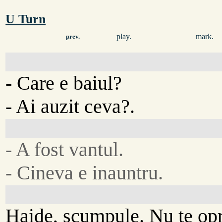
U Turn
play.
mark.
prev.
- Care e baiul?
- Ai auzit ceva?.
- A fost vantul.
- Cineva e inauntru.
Haide, scumpule. Nu te op