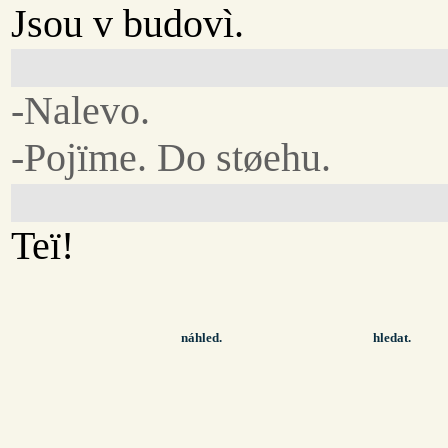
Jsou v budovì.
-Nalevo.
-Pojïme. Do støehu.
Teï!
náhled.
hledat.