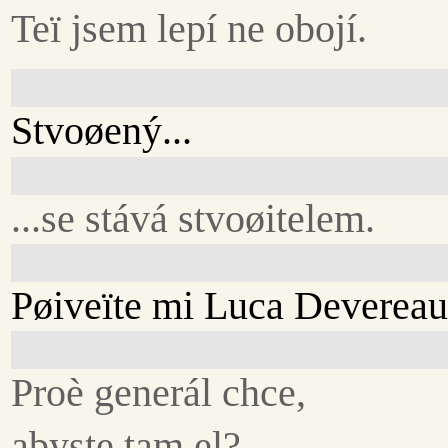
Teï jsem lepí ne obojí.
Stvoøený...
...se stává stvoøitelem.
Pøiveïte mi Luca Devereau
Proè generál chce,
abyste tam el?