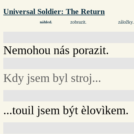
Universal Soldier: The Return
zobrazit.
záložky.
náhled.
Nemohou nás porazit.
Kdy jsem byl stroj...
...touil jsem být èlovìkem.