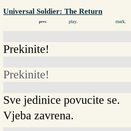
Universal Soldier: The Return
play.
mark.
prev.
Prekinite!
Prekinite!
Sve jedinice povucite se.
Vjeba zavrena.