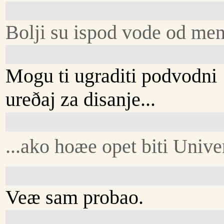
Bolji su ispod vode od men
Mogu ti ugraditi podvodni
ureðaj za disanje...
...ako hoæe opet biti Unive
Veæ sam probao.