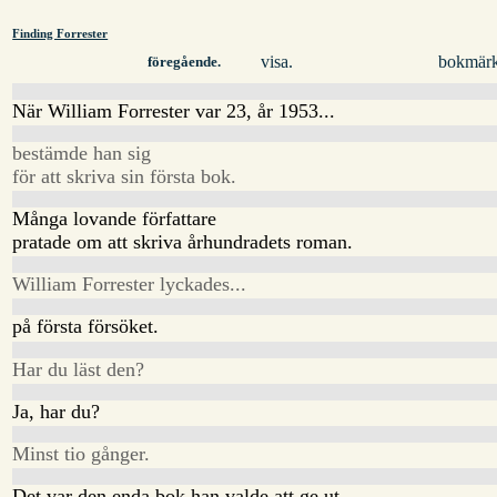
Finding Forrester
visa.
bokmärk
föregående.
När William Forrester var 23, år 1953...
bestämde han sig
för att skriva sin första bok.
Många lovande författare
pratade om att skriva århundradets roman.
William Forrester lyckades...
på första försöket.
Har du läst den?
Ja, har du?
Minst tio gånger.
Det var den enda bok han valde att ge ut.