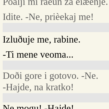
Poalji mi raèun za èiæenje.
Idite. -Ne, prièekaj me!
Izluðuje me, rabine.
-Ti mene veoma...
Doði gore i gotovo. -Ne.
-Hajde, na kratko!
Ne mogu! -Hajde!