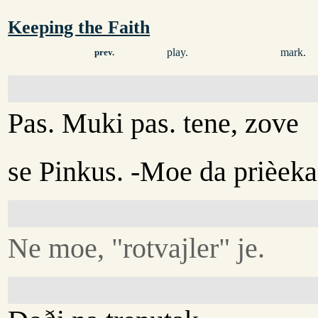
Keeping the Faith
play.
mark.
prev.
Pas. Muki pas. tene, zove
se Pinkus. -Moe da prièeka
Ne moe, "rotvajler" je.