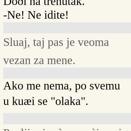
Doði na trenutak.
-Ne! Ne idite!
Sluaj, taj pas je veoma
vezan za mene.
Ako me nema, po svemu
u kuæi se "olaka".