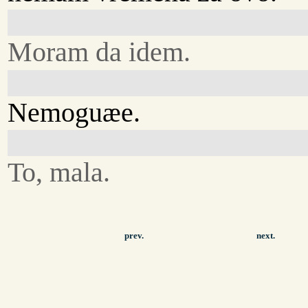
Moram da idem.
Nemoguæe.
To, mala.
prev.
next.