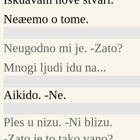
Neæemo o tome.
Neugodno mi je. -Zato?
Mnogi ljudi idu na...
Aikido. -Ne.
Ples u nizu. -Ni blizu.
-Zato je to tako vano?