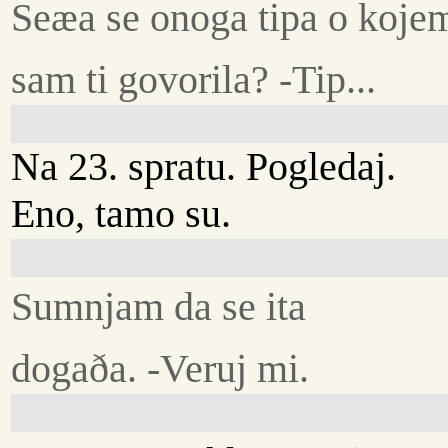
Seæa se onoga tipa o koje
sam ti govorila? -Tip...
Na 23. spratu. Pogledaj.
Eno, tamo su.
Sumnjam da se ita
dogaða. -Veruj mi.