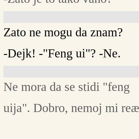
Zato ne mogu da znam?
-Dejk! -"Feng ui"? -Ne.
Ne mora da se stidi "feng
uija". Dobro, nemoj mi reæ