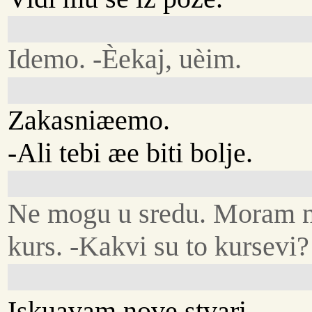
Idemo. -Èekaj, uèim.
Zakasniæemo.
-Ali tebi æe biti bolje.
Ne mogu u sredu. Moram 
kurs. -Kakvi su to kursevi?
Iskuavam nove stvari.