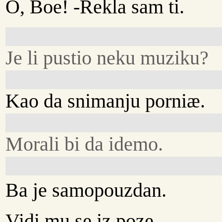
O, Boe! -Rekla sam ti.
Je li pustio neku muziku?
Kao da snimanju porniæ.
Morali bi da idemo.
Ba je samopouzdan.
Vidi mu se iz poze.