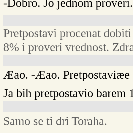
-Dobro. Jo jednom proveri.
Pretpostavi procenat dobiti
8% i proveri vrednost. Zdr
Æao. -Æao. Pretpostaviæe
Ja bih pretpostavio barem
Samo se ti dri Toraha.