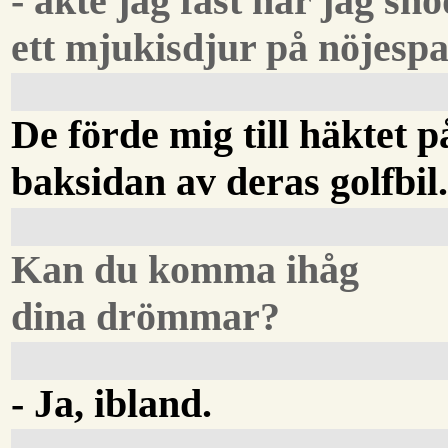
- åkte jag fast när jag sn
ett mjukisdjur på nöjesp
De förde mig till häktet p
baksidan av deras golfbil
Kan du komma ihåg
dina drömmar?
- Ja, ibland.