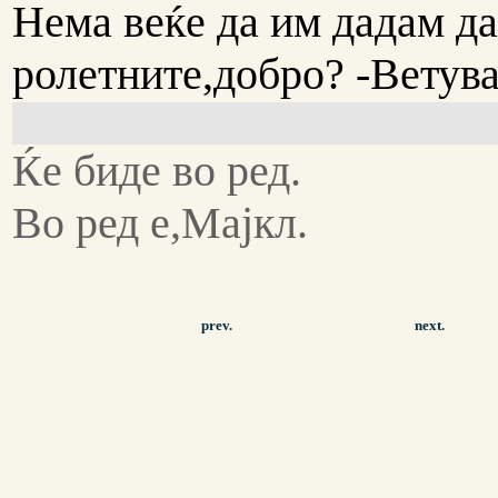
Нема веќе да им дадам да
ролетните,добро? -Ветув
Ќе биде во ред.
Во ред е,Мајкл.
prev.
next.