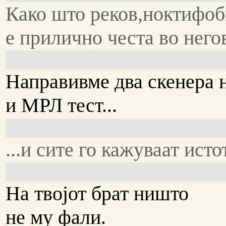
Како што реков,ноктифоб
е прилично честа во него
Направивме два скенера 
и МРЛ тест...
...и сите го кажуваат исто
На твојот брат ништо
не му фали.