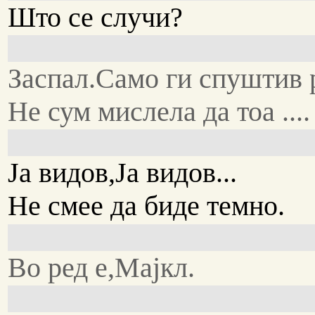
Што се случи?
Заспал.Само ги спуштив 
Не сум мислела да тоа ....
Ја видов,Ја видов...
Не смее да биде темно.
Во ред е,Мајкл.