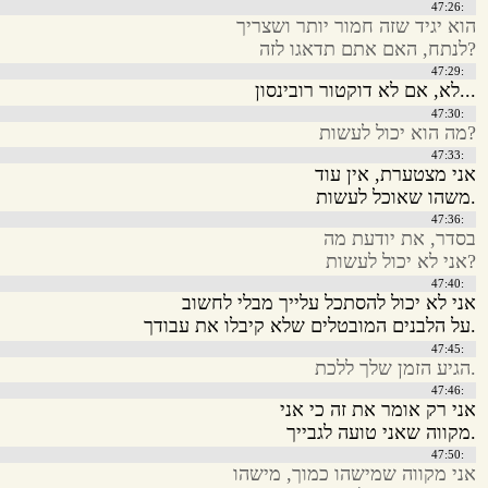
:47:26
הוא יגיד שזה חמור יותר ושצריך
?לנתח, האם אתם תדאגו לזה
:47:29
...לא, אם לא דוקטור רובינסון
:47:30
?מה הוא יכול לעשות
:47:33
אני מצטערת, אין עוד
.משהו שאוכל לעשות
:47:36
בסדר, את יודעת מה
?אני לא יכול לעשות
:47:40
אני לא יכול להסתכל עלייך מבלי לחשוב
.על הלבנים המובטלים שלא קיבלו את עבודך
:47:45
.הגיע הזמן שלך ללכת
:47:46
אני רק אומר את זה כי אני
.מקווה שאני טועה לגבייך
:47:50
אני מקווה שמישהו כמוך, מישהו