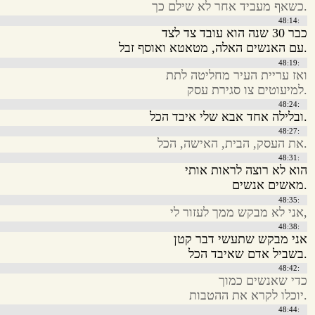
.כשאף מעביד אחר לא שילם כך
:48:14
כבר 30 שנה הוא עובד צד לצד
.עם האנשים האלה, מטאטא ואוסף זבל
:48:19
ואז עריית העיר מחליטה לתת
.למיעוטים צו סגירת עסק
:48:24
.ובלילה אחד אבא שלי איבד הכל
:48:27
.את העסק, הבית, האישה, הכל
:48:31
הוא לא רוצה לראות אותי
.מאשים אנשים
:48:35
,אני לא מבקש ממך לעזור לי
:48:38
אני מבקש שתעשי דבר קטן
.בשביל אדם שאיבד הכל
:48:42
כדי שאנשים כמוך
.יוכלו לקרא את ההטבות
:48:44