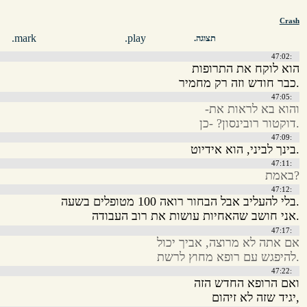
Crash
mark.
play.
תצוגה.
:47:02
הוא לוקח את התרופות
.כבר חודש וזה רק מחמיר
:47:05
והוא בא לראות את-
.דוקטור רובינסון? -כן
:47:09
.בינך לביני, הוא אידיוט
:47:11
?באמת
:47:12
.בלי להעליב אבל הבחור רואה 100 מטופלים בשעה
.אני חושב שהאחיות עושות את רוב העבודה
:47:17
אם אתה לא מרוצה, אביך יכול
.להיפגש עם רופא מחוץ לרשת
:47:22
ואם הרופא החדש הזה
,יגיד שזה לא זיהום