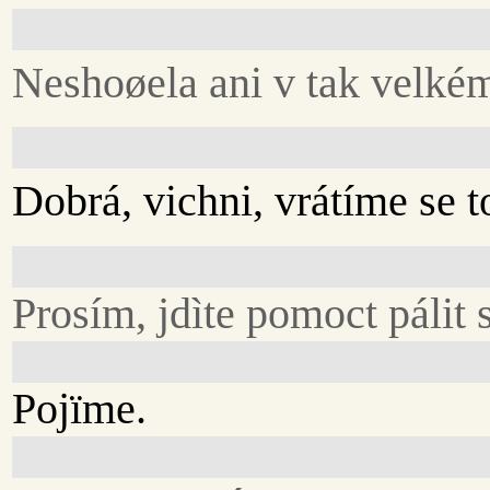
Neshoøela ani v tak velkém 
Dobrá, vichni, vrátíme se to
Prosím, jdìte pomoct pálit 
Pojïme.