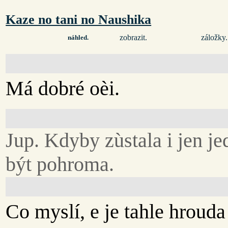
Kaze no tani no Naushika
zobrazit.
záložky.
náhled.
Má dobré oèi.
Jup. Kdyby zùstala i jen je
být pohroma.
Co myslí, e je tahle hroud