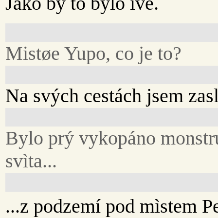
Jako by to bylo ivé.
Mistøe Yupo, co je to?
Na svých cestách jsem zasle
Bylo prý vykopáno monstr
svìta...
...z podzemí pod mìstem Ped