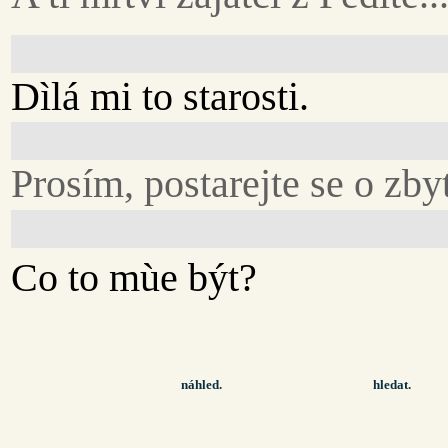
Dìlá mi to starosti.
Prosím, postarejte se o zby
Co to mùe být?
náhled.
hledat.