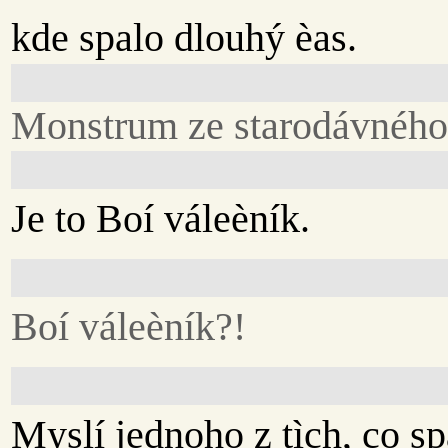
kde spalo dlouhý èas.
Monstrum ze starodávného 
Je to Boí váleèník.
Boí váleèník?!
Myslí jednoho z tìch, co spá