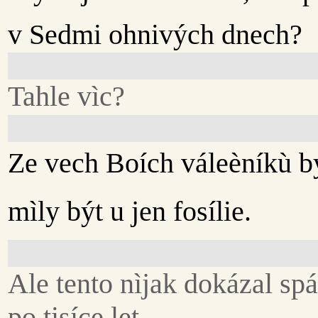
v Sedmi ohnivých dnech?
Tahle vìc?
Ze vech Boích váleèníkù b
mìly být u jen fosílie.
Ale tento nìjak dokázal sp
po tisíce let.