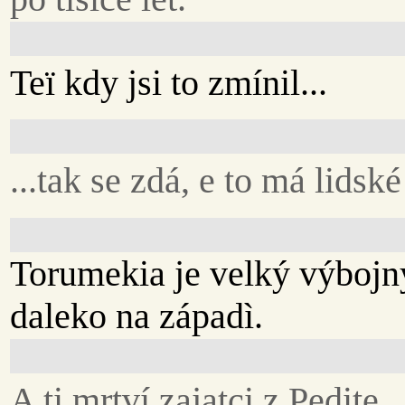
Teï kdy jsi to zmínil...
...tak se zdá, e to má lidské
Torumekia je velký výbojný
daleko na západì.
A ti mrtví zajatci z Pedite..