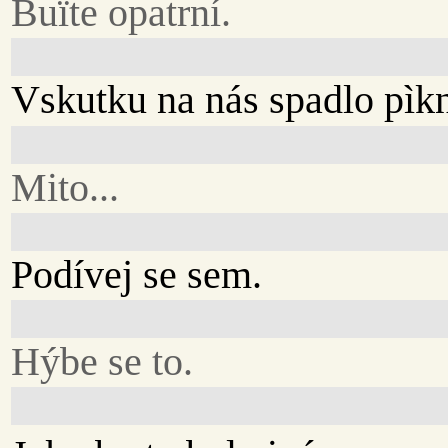
Buïte opatrní.
Vskutku na nás spadlo pìkn
Mito...
Podívej se sem.
Hýbe se to.