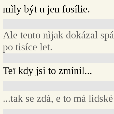
mìly být u jen fosílie.
Ale tento nìjak dokázal sp
po tisíce let.
Teï kdy jsi to zmínil...
...tak se zdá, e to má lidské