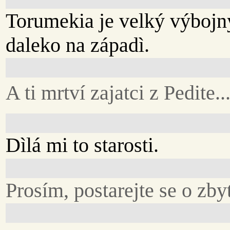
Torumekia je velký výbojný
daleko na západì.
A ti mrtví zajatci z Pedite..
Dìlá mi to starosti.
Prosím, postarejte se o zby