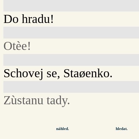
Do hradu!
Otèe!
Schovej se, Staøenko.
Zùstanu tady.
náhled.
hledat.