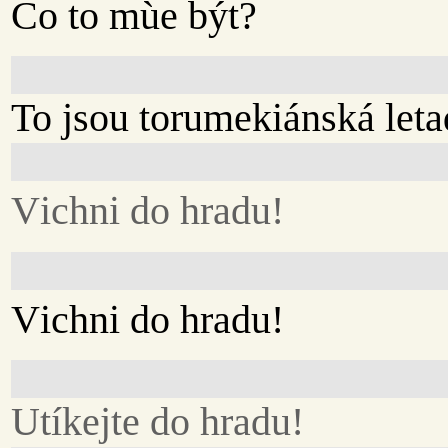
Co to mùe být?
To jsou torumekiánská leta
Vichni do hradu!
Vichni do hradu!
Utíkejte do hradu!