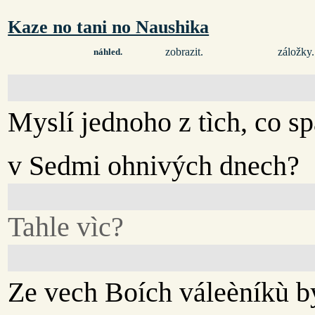
Kaze no tani no Naushika
zobrazit.
záložky.
náhled.
Myslí jednoho z tìch, co spá
v Sedmi ohnivých dnech?
Tahle vìc?
Ze vech Boích váleèníkù b