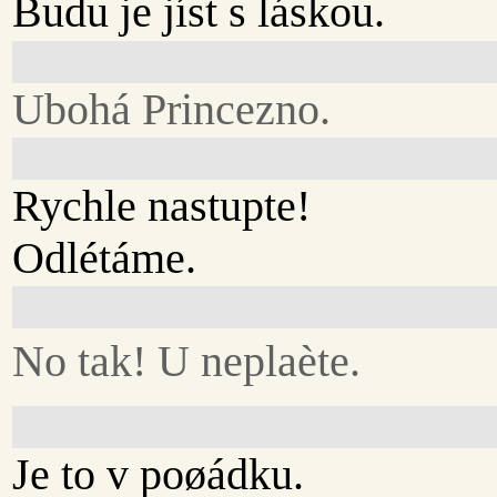
Budu je jíst s láskou.
Ubohá Princezno.
Rychle nastupte!
Odlétáme.
No tak! U neplaète.
Je to v poøádku.