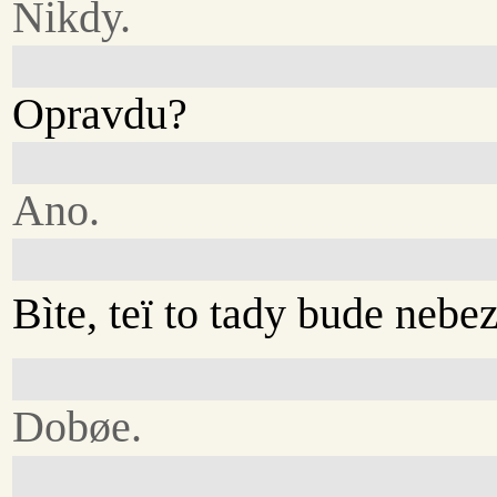
Nikdy.
Opravdu?
Ano.
Bìte, teï to tady bude nebe
Dobøe.