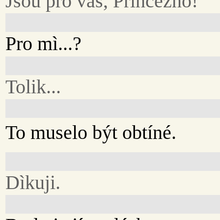
Jsou pro vás, Princezno!
Pro mì...?
Tolik...
To muselo být obtíné.
Dìkuji.