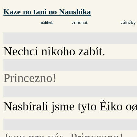
Kaze no tani no Naushika
zobrazit.
záložky.
náhled.
Nechci nikoho zabít.
Princezno!
Nasbírali jsme tyto Èiko oøí