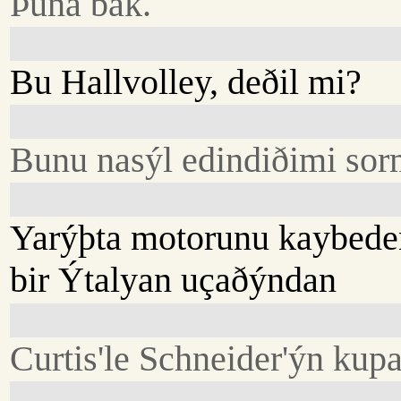
Þuna bak.
Bu Hallvolley, deðil mi?
Bunu nasýl edindiðimi sor
Yarýþta motorunu kaybede
bir Ýtalyan uçaðýndan
Curtis'le Schneider'ýn kup