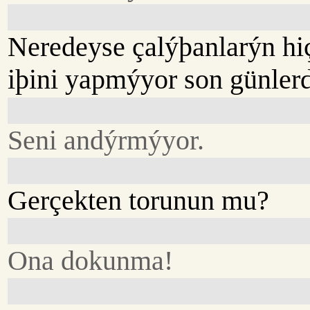
Neredeyse çalýþanlarýn hiç
iþini yapmýyor son günler
Seni andýrmýyor.
Gerçekten torunun mu?
Ona dokunma!