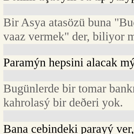
Bir Asya atasözü buna "Bu
vaaz vermek" der, biliyor
Paramýn hepsini alacak m
Bugünlerde bir tomar bank
kahrolasý bir deðeri yok.
Bana cebindeki parayý ver