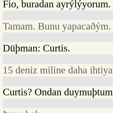
Fio, buradan ayrýlýyorum.
Tamam. Bunu yapacaðým.
Düþman: Curtis.
15 deniz miline daha ihtiy
Curtis? Ondan duymuþtum