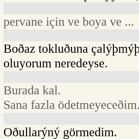
pervane için ve boya ve ...
Boðaz tokluðuna çalýþmý
oluyorum neredeyse.
Burada kal.
Sana fazla ödetmeyeceðim.
Oðullarýný görmedim.