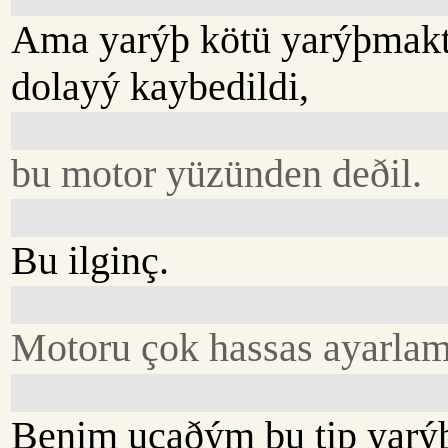
Ama yarýþ kötü yarýþmak
dolayý kaybedildi,
bu motor yüzünden deðil.
Bu ilginç.
Motoru çok hassas ayarlam
Benim uçaðým bu tip yarýþl