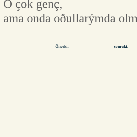
O çok genç,
ama onda oðullarýmda olma
Önceki.
sonraki.