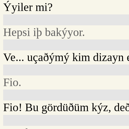
Ýyiler mi?
Hepsi iþ bakýyor.
Ve... uçaðýmý kim dizayn 
Fio.
Fio! Bu gördüðüm kýz, deð